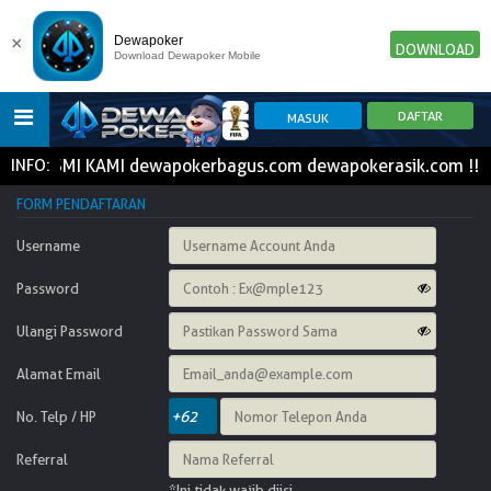
×
Dewapoker
DOWNLOAD
Download Dewapoker Mobile
INK RESMI KAMI dewapokerbagus.com dewapokerasik.com !!!
INFO:
HOME
FORM PENDAFTARAN
Username
POKER
SLOT GAME
IDN E-LOTTERY
Password
NEW
NEW
Ulangi Password
SPORTBOOK
LIVE CASINO
IDNLIVE
NEW
Alamat Email
TOGEL
ESPORTS
ARCADE
No. Telp / HP
NEW
NEW
NEW
Referral
TEMBAK IKAN
IDNRAFFLE
IDNTRADE
*Ini tidak wajib diisi